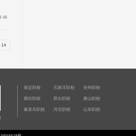
1-16
14
保定职校
石家庄职校
沧州职校
廊坊职校
邢台职校
唐山职校
秦皇岛职校
河北职校
山东职校
询
16016618号