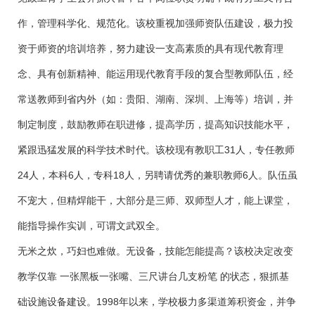
作，管理科学化、规范化。该校重视加强师资队伍建设，极力投
资于师资的培训培养，努力建设一支高素质的具有现代教育理
念、具有创新精神、能运用现代教育手段的复合型教师队伍，经
常送教师到省内外（如：贵阳、湖南、深圳、上海等）培训，并
制定制度，鼓励教师在职进修，提高学历，提高知识技能水平，
紧跟迅猛发展的科学技术时代。该校现有教职工31人，专任教师
24人，本科6人，专科18人，另聘请优秀的兼职教师6人。队伍虽
不宠大，但精焊能干，大部分是三师、双师型人才，能上课堂，
能指导操作实训，可谓文武双全。
无米之炊，巧妇也难做。无设备，技能怎能提高？该校决定改变
教学仅靠 一张黑板一张嘴、三尺讲台几支粉笔 的状态，狠抓基
础设施设备建设。1998年以来，学校极力多渠道筹积资金，并争