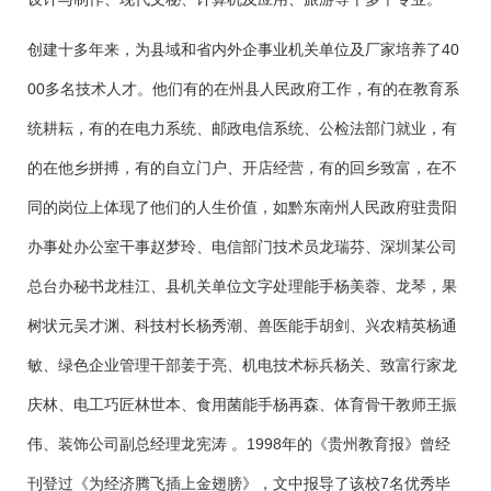
创建十多年来，为县域和省内外企事业机关单位及厂家培养了40
00多名技术人才。他们有的在州县人民政府工作，有的在教育系
统耕耘，有的在电力系统、邮政电信系统、公检法部门就业，有
的在他乡拼搏，有的自立门户、开店经营，有的回乡致富，在不
同的岗位上体现了他们的人生价值，如黔东南州人民政府驻贵阳
办事处办公室干事赵梦玲、电信部门技术员龙瑞芬、深圳某公司
总台办秘书龙桂江、县机关单位文字处理能手杨美蓉、龙琴，果
树状元吴才渊、科技村长杨秀潮、兽医能手胡剑、兴农精英杨通
敏、绿色企业管理干部姜于亮、机电技术标兵杨关、致富行家龙
庆林、电工巧匠林世本、食用菌能手杨再森、体育骨干教师王振
伟、装饰公司副总经理龙宪涛 。1998年的《贵州教育报》曾经
刊登过《为经济腾飞插上金翅膀》，文中报导了该校7名优秀毕