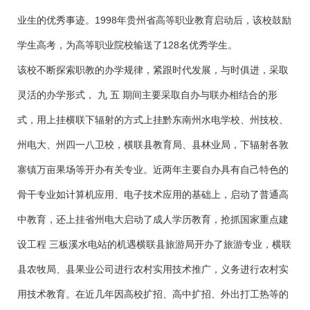
业生的优秀事迹。1998年贵州省高等职业教育启动后，该校鼓励
学生高考，为高等职业院校输送了128名优秀学生。
该校不断探索职教的办学规律，紧跟时代发展，与时俱进，采取
灵活的办学形式， 九 五 期间主要采取自办与联办相结合的形
式，用上挂横联下辐射的方式上挂黔东南州水电学校、州技校、
州电大、州四一八卫校，横联县教育局、县林业局，下辐射各敦
寨镇万亩果场等开办有关专业。近两年主要自办具有自己特色的
骨干专业如计算机应用、电子技术应用的基础上，启动了普通高
中教育，还上挂省州电大启动了成人学历教育，抢抓国家重点建
设工程 三板溪水电站的机遇横联县旅游局开办了旅游专业，横联
县农牧局、县果业公司进行农村实用技术推广，义务进行农村实
用技术教育。在近几年因高校扩招、高中扩招、外出打工热等的