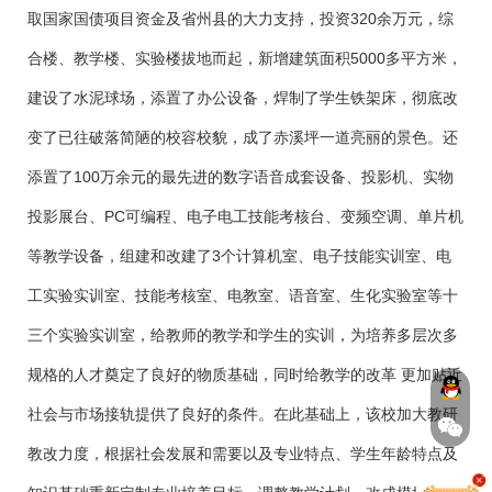
取国家国债项目资金及省州县的大力支持，投资320余万元，综
合楼、教学楼、实验楼拔地而起，新增建筑面积5000多平方米，
建设了水泥球场，添置了办公设备，焊制了学生铁架床，彻底改
变了已往破落简陋的校容校貌，成了赤溪坪一道亮丽的景色。还
添置了100万余元的最先进的数字语音成套设备、投影机、实物
投影展台、PC可编程、电子电工技能考核台、变频空调、单片机
等教学设备，组建和改建了3个计算机室、电子技能实训室、电
工实验实训室、技能考核室、电教室、语音室、生化实验室等十
三个实验实训室，给教师的教学和学生的实训，为培养多层次多
规格的人才奠定了良好的物质基础，同时给教学的改革 更加贴近
社会与市场接轨提供了良好的条件。在此基础上，该校加大教研
教改力度，根据社会发展和需要以及专业特点、学生年龄特点及