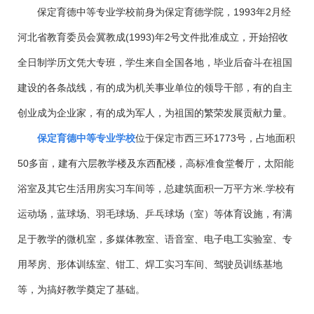
保定育德中等专业学校前身为保定育德学院，1993
年
2
月经
河北省教育委员会冀教成
(1993)
年
2
号文件批准成立
，开始招收
全日制学历文凭大专班，学生来自全国各地，毕业后奋斗在祖国
建设的各条战线，有的成为机关事业单位的领导干部，有的自主
创业成为企业家，有的成为军人，为祖国的繁荣发展贡献力量。
保定育德中等专业学校
位于保定市西三环
1773
号
，
占地面积
50
多亩
，建有六层教学楼及东西配楼，高标准食堂餐厅，太阳能
浴室及其它生活用房实习车间等，
总建筑面积一万平方米
.
学校有
运动场，蓝球场、羽毛球场、乒乓球场（室）等体育设施，有满
足于教学的微机室，多媒体教室、语音室、电子电工实验室、专
用琴房、形体训练室、钳工、焊工实习车间、驾驶员训练基地
等，为搞好教学奠定了基础。