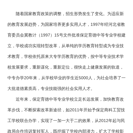
随着国家教育政策的调整，招生形势发生了变化。为适应新
的教育发展趋势，为国家培养更多实用人才，
1997
年经河北省教
育委员会冀教计（
1997
）
15
号文件批准保定育德中等专业学校建
立，学校成功实现转型改革，从单纯的学历教育转型成为专业技
术教育，学校依托原来大专学历教育的优势，按中等专业技术学
校发展要求，重新谋化，重新定位，很快走上健康发展的轨道，
中专办学
20
年来，从
学校
毕业的学生近
5000
人，为社会培养了一
大批道德素质高，专业技能强的社会实用人才。
近年来，保定育德中等专业学校立足长远发展，加快教育改
革步伐，不断探索改革新途径，如
2011
年开始予保定商科工贸技
工学校联合办学，实现了一加一大于二的效果，从
2012
年起与民
政局合作培训复转军人，既挖掘了学校内部潜力，扩大了学校影