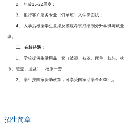
2
、
年龄
15-22
周岁；
3
、
银行客户服务专业（订单班）入学需面试；
4
、
入学后根据学生意愿及摸底考试成绩划分升学班与就业
班。
二、在校待遇：
1
、
学校提供生活用品一套（被褥、被罩、床单、枕头、枕
巾、暖壶、脸盆）、校服一套；
2
、
学生按国家资助政策，可享受国家助学金
4000
元。
招生简章