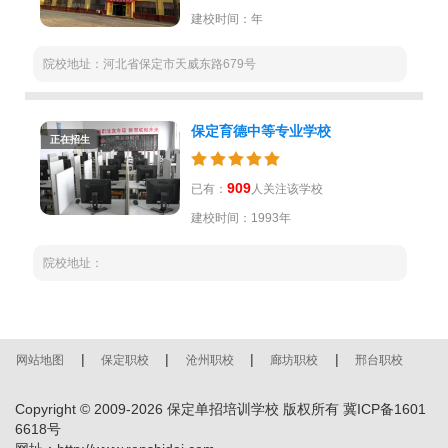
建校时间：年
院校地址：河北省保定市天威东路679号
保定育德中等专业学校
正在招生
909
已有：
人关注该学校
建校时间：1993年
院校地址：
|
|
|
|
网站地图
保定职校
沧州职校
廊坊职校
邢台职校
Copyright © 2009-
2026
保定单招培训学校 版权所有
冀ICP备1601
6618号