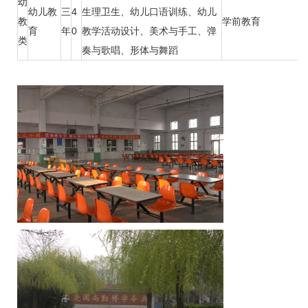
幼
幼儿教
三
4
生理卫生、幼儿口语训练、幼儿
教
学前教育
育
年
0
教学活动设计、美术与手工、弹
类
奏与歌唱、形体与舞蹈