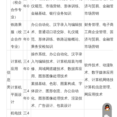
（校企
年
0
仪规范、市场营销、形体训练、
济与贸易、金融管
合作专
金融基础、银行业务知识
市场营销
业）
铁路乘
办公自动化、汉字录入与编辑技
财务管理、电子商
服（校
三
4
术、普通话口语交际、礼仪规
工商企业管理、国
企合作
年
0
范、形体训练、铁路运输概论、
济与贸易、金融管
专业）
乘务安检知识
市场营销
操作系统、办公自动化、汉字录
计算机
三
4
入与编辑技术、计算机组装与维
软件技术、动漫制
应用
年
0
修、局域网搭建技术、数据库应
信
术、数字媒体应用
用、图形图像处理技术
息
术、计算机网络技
素描基础、色彩、图案构成、字
类
计算机信息管理、
计算机
三
4
体设计、图形创意、办公自动
网应用技术
平面设
年
0
化、图形图像处理技术、渲染技
计
术、广告设计、包装设计
机电技
三
4