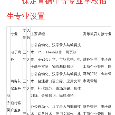
保定育德中等专业学校招
生专业设置
学
人
专业
主要课程
高等教育对接专业
制
数
办公自动化、汉字录入与编辑技
电子商
三
4
术、PS、Flash制作、网页制
务
年
0
作、基础会计学、市场营销、电
财务管理、电子商
子商务实物、物流基础知识
工商企业管理、国
济与贸易、金融管
办公自动化、汉字录入与编辑技
市场营销
商务礼
三
4
术、普通话口语交际、应用文写
仪服务
年
0
作、礼仪规范、市场营销、形体
商
训练、金融知识、民航概论
务
银行客
办公自动化、汉字录入与编辑技
财务管理、电子商
类
户服务
三
4
术、话务技术、应用文写作、礼
工商企业管理、国