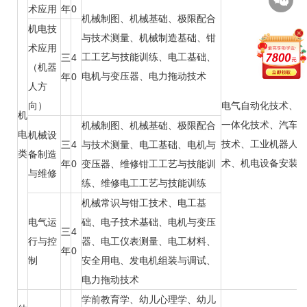
术应用
年
0
机械制图、机械基础、极限配合
机电技
与技术测量、机械制造基础、钳
术应用
工工艺与技能训练、电工基础、
三
4
（机器
电机与变压器、电力拖动技术
年
0
人方
向）
电气自动化技术、
机
一体化技术、汽车
机械制图、机械基础、极限配合
电
机械设
技术、工业机器人
三
4
与技术测量、电工基础、电机与
类
备制造
术、机电设备安装
年
0
变压器、维修钳工工艺与技能训
与维修
练、维修电工工艺与技能训练
机械常识与钳工技术、电工基
电气运
础、电子技术基础、电机与变压
三
4
行与控
器、电工仪表测量、电工材料、
年
0
制
安全用电、发电机组装与调试、
电力拖动技术
学前教育学、幼儿心理学、幼儿