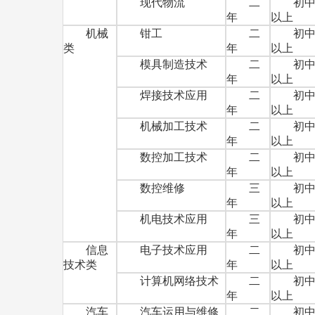
现代物流
二
初
年
以上
机械
钳工
二
初
类
年
以上
模具制造技术
二
初
年
以上
焊接技术应用
二
初
年
以上
机械加工技术
二
初
年
以上
数控加工技术
二
初
年
以上
数控维修
三
初
年
以上
机电技术应用
三
初
年
以上
信息
电子技术应用
二
初
技术类
年
以上
计算机网络技术
二
初
年
以上
汽车
汽车运用与维修
二
初