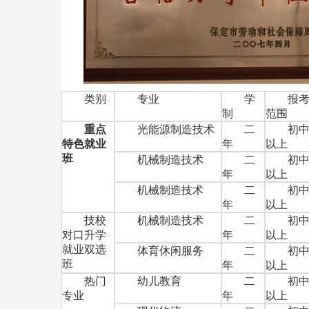
类别
专业
学
报
制
范围
重点
光能源制造技术
二
初
特色就业
年
以上
班
机械制造技术
二
初
年
以上
机械制造技术
二
初
年
以上
技校
机械制造技术
二
初
对口升学
年
以上
就业双选
体育休闲服务
二
初
班
年
以上
热门
幼儿教育
二
初
专业
年
以上